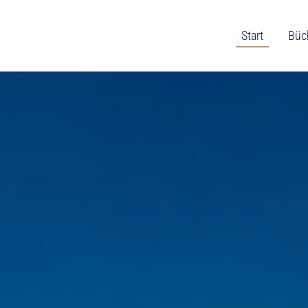
Start
Büc