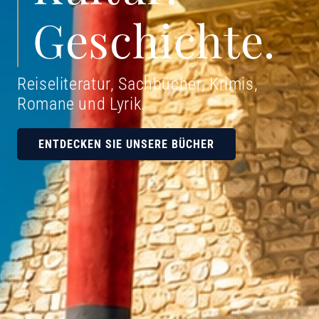
Geschichte.
Reiseliteratur, Sachbücher, Krimis,
Romane und Lyrik
.
ENTDECKEN SIE UNSERE BÜCHER