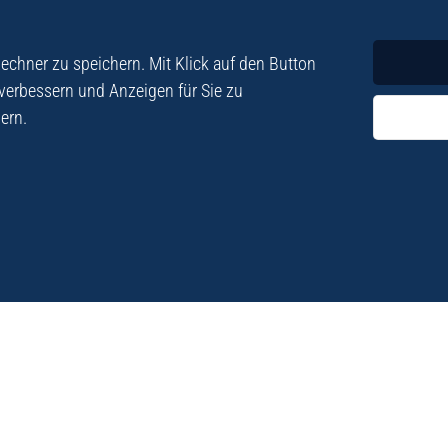
Krimi
Roman
chner zu speichern. Mit Klick auf den Button
 verbessern und Anzeigen für Sie zu
ern.
ezialisiert. Im
„Eine Fundgrube für Kret
e und Lyrik. Viele der
stetigen Neuerscheinu
schen Besatzungszeit
Eberhard Fohrer: Kreta Reis
9