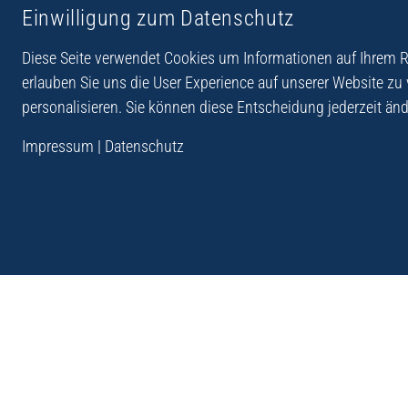
Einwilligung zum Datenschutz
Reiseberichte aus
Reihe Sedones
Hellas
Diese Seite verwendet Cookies um Informationen auf Ihrem Re
erlauben Sie uns die User Experience auf unserer Website zu
personalisieren. Sie können diese Entscheidung jederzeit änd
„Der Verlag Dr. Thomas Balistier hat sich auf Kreta sp
Impressum
|
Datenschutz
Programm sind Sachbücher, aber auch Krimis, Roman
Sachbücher der Reihe Sedones widmen sich der deut
1941 - 44.“
Andreas Schneider: Kreta. Dumont Reise-Taschenbuch, 201