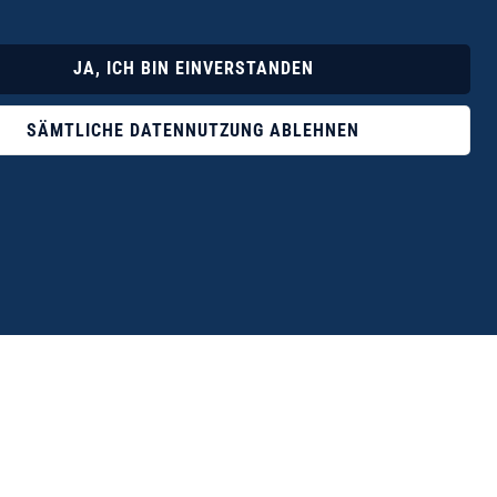
Lyrik
Fotoband
JA, ICH BIN EINVERSTANDEN
SÄMTLICHE DATENNUTZUNG ABLEHNEN
ophile ist der Verlag Dr. Thomas Balistier mit
ngen zum unerschöpflichen Thema Kreta.“
eführer hrsg. vom Michael Müller Verlag, 20. Auflage, 2015