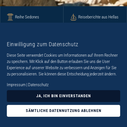
Reihe Sedones
Reiseberichte aus Hellas
Krimi
Roman
Einwilligung zum Datenschutz
Diese Seite verwendet Cookies um Informationen auf Ihrem Rechner
Lyrik
Fotoband
zu speichern. Mit Klick auf den Button erlauben Sie uns die User
Experience auf unserer Website zu verbessern und Anzeigen für Sie
zu personalisieren. Sie können diese Entscheidung jederzeit ändern.
Impressum
|
Datenschutz
„Der Verlag Dr. Thomas Balistier hat sich auf
JA, ICH BIN EINVERSTANDEN
Kreta spezialisiert. Im Programm sind
Sachbücher, aber auch Krimis, Romane und
SÄMTLICHE DATENNUTZUNG ABLEHNEN
Lyrik. Viele der Sachbücher der Reihe Sedones
widmen sich der deutschen Besatzungszeit 1941 -