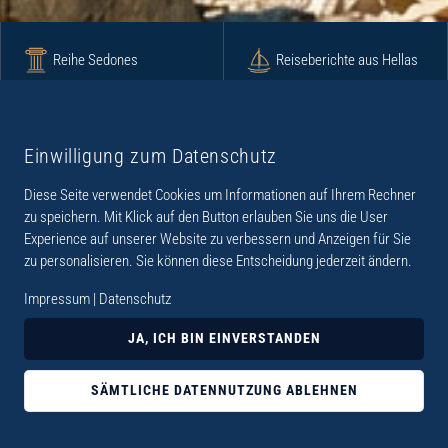
Reihe Sedones
Reiseberichte aus Hellas
Krimi
Roman
Einwilligung zum Datenschutz
Diese Seite verwendet Cookies um Informationen auf Ihrem Rechner
Lyrik
Fotoband
zu speichern. Mit Klick auf den Button erlauben Sie uns die User
Experience auf unserer Website zu verbessern und Anzeigen für Sie
zu personalisieren. Sie können diese Entscheidung jederzeit ändern.
Impressum
|
Datenschutz
„Der Verlag Dr. Thomas Balistier hat sich auf
JA, ICH BIN EINVERSTANDEN
Kreta spezialisiert. Im Programm sind
Sachbücher, aber auch Krimis, Romane und
SÄMTLICHE DATENNUTZUNG ABLEHNEN
Lyrik. Viele der Sachbücher der Reihe Sedones
widmen sich der deutschen Besatzungszeit 1941 -