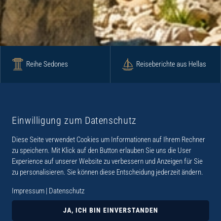
Reihe Sedones
Reiseberichte aus Hellas
Krimi
Roman
Einwilligung zum Datenschutz
Diese Seite verwendet Cookies um Informationen auf Ihrem Rechner
Lyrik
Fotoband
zu speichern. Mit Klick auf den Button erlauben Sie uns die User
Experience auf unserer Website zu verbessern und Anzeigen für Sie
zu personalisieren. Sie können diese Entscheidung jederzeit ändern.
Impressum
|
Datenschutz
„Der Verlag Dr. Thomas Balistier hat sich auf
Kreta spezialisiert. Im Programm sind
JA, ICH BIN EINVERSTANDEN