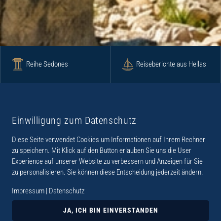
Reihe Sedones
Reiseberichte aus Hellas
Krimi
Roman
Einwilligung zum Datenschutz
Diese Seite verwendet Cookies um Informationen auf Ihrem Rechner
Lyrik
Fotoband
zu speichern. Mit Klick auf den Button erlauben Sie uns die User
Experience auf unserer Website zu verbessern und Anzeigen für Sie
zu personalisieren. Sie können diese Entscheidung jederzeit ändern.
Impressum
|
Datenschutz
„Der Verlag Dr. Thomas Balistier hat sich auf
Kreta spezialisiert. Im Programm sind
JA, ICH BIN EINVERSTANDEN