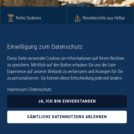
Reihe Sedones
Reiseberichte aus Hellas
Krimi
Roman
Einwilligung zum Datenschutz
Diese Seite verwendet Cookies um Informationen auf Ihrem Rechner
Lyrik
Fotoband
zu speichern. Mit Klick auf den Button erlauben Sie uns die User
Experience auf unserer Website zu verbessern und Anzeigen für Sie
zu personalisieren. Sie können diese Entscheidung jederzeit ändern.
Impressum
|
Datenschutz
„Der Verlag Dr. Thomas Balistier hat sich auf
JA, ICH BIN EINVERSTANDEN
Kreta spezialisiert. Im Programm sind
Sachbücher, aber auch Krimis, Romane und
SÄMTLICHE DATENNUTZUNG ABLEHNEN
Lyrik. Viele der Sachbücher der Reihe Sedones
widmen sich der deutschen Besatzungszeit 1941 -