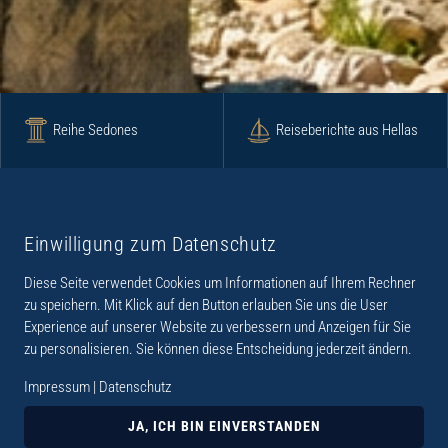
Reihe Sedones
Reiseberichte aus Hellas
Krimi
Roman
Einwilligung zum Datenschutz
Diese Seite verwendet Cookies um Informationen auf Ihrem Rechner
Lyrik
Fotoband
zu speichern. Mit Klick auf den Button erlauben Sie uns die User
Experience auf unserer Website zu verbessern und Anzeigen für Sie
zu personalisieren. Sie können diese Entscheidung jederzeit ändern.
Impressum
|
Datenschutz
„Der Verlag Dr. Thomas Balistier hat sich auf
Kreta spezialisiert. Im Programm sind
JA, ICH BIN EINVERSTANDEN