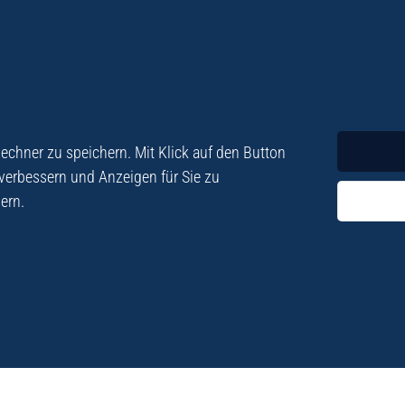
Krimi
Roman
chner zu speichern. Mit Klick auf den Button
 verbessern und Anzeigen für Sie zu
ern.
ezialisiert. Im
„Eine Fundgrube für Kret
e und Lyrik. Viele der
stetigen Neuerscheinu
schen Besatzungszeit
Eberhard Fohrer: Kreta Reis
9