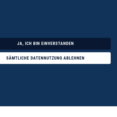
Lyrik
Fotoband
JA, ICH BIN EINVERSTANDEN
SÄMTLICHE DATENNUTZUNG ABLEHNEN
ophile ist der Verlag Dr. Thomas Balistier mit
ngen zum unerschöpflichen Thema Kreta.“
eführer hrsg. vom Michael Müller Verlag, 20. Auflage, 2015