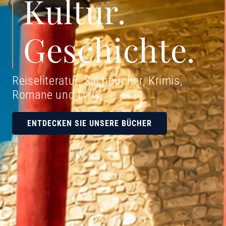
Kultur.
Geschichte.
Reiseliteratur, Sachbücher, Krimis,
Romane und Lyrik
.
ENTDECKEN SIE UNSERE BÜCHER