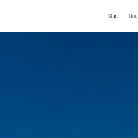
Start
Büc