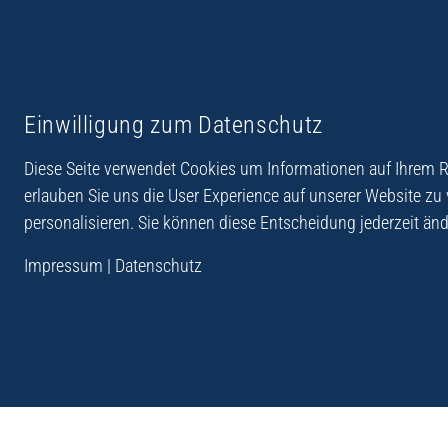
Reiseberichte aus
Reihe Sedones
Einwilligung zum Datenschutz
Hellas
Diese Seite verwendet Cookies um Informationen auf Ihrem Re
erlauben Sie uns die User Experience auf unserer Website zu
personalisieren. Sie können diese Entscheidung jederzeit änd
„Der Verlag Dr. Thomas Balistier hat sich auf Kreta sp
Impressum
|
Datenschutz
Programm sind Sachbücher, aber auch Krimis, Roman
Sachbücher der Reihe Sedones widmen sich der deut
1941 - 44.“
Andreas Schneider: Kreta. Dumont Reise-Taschenbuch, 201