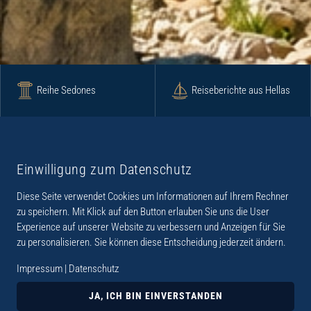
Reihe Sedones
Reiseberichte aus Hellas
Krimi
Roman
Einwilligung zum Datenschutz
Diese Seite verwendet Cookies um Informationen auf Ihrem Rechner
Lyrik
Fotoband
zu speichern. Mit Klick auf den Button erlauben Sie uns die User
Experience auf unserer Website zu verbessern und Anzeigen für Sie
zu personalisieren. Sie können diese Entscheidung jederzeit ändern.
Impressum
|
Datenschutz
„Der Verlag Dr. Thomas Balistier hat sich auf
Kreta spezialisiert. Im Programm sind
JA, ICH BIN EINVERSTANDEN