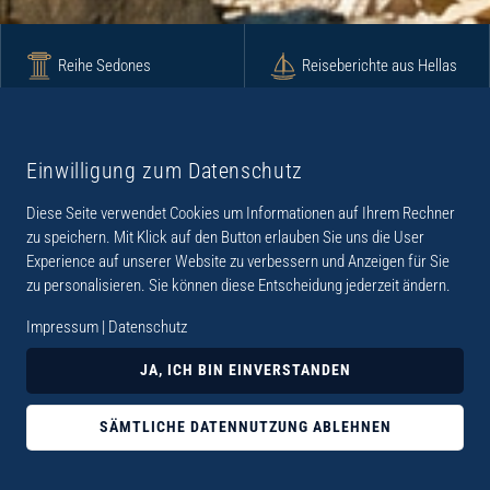
Reihe Sedones
Reiseberichte aus Hellas
Krimi
Roman
Einwilligung zum Datenschutz
Diese Seite verwendet Cookies um Informationen auf Ihrem Rechner
Lyrik
Fotoband
zu speichern. Mit Klick auf den Button erlauben Sie uns die User
Experience auf unserer Website zu verbessern und Anzeigen für Sie
zu personalisieren. Sie können diese Entscheidung jederzeit ändern.
Impressum
|
Datenschutz
„Der Verlag Dr. Thomas Balistier hat sich auf
JA, ICH BIN EINVERSTANDEN
Kreta spezialisiert. Im Programm sind
Sachbücher, aber auch Krimis, Romane und
SÄMTLICHE DATENNUTZUNG ABLEHNEN
Lyrik. Viele der Sachbücher der Reihe Sedones
widmen sich der deutschen Besatzungszeit 1941 -