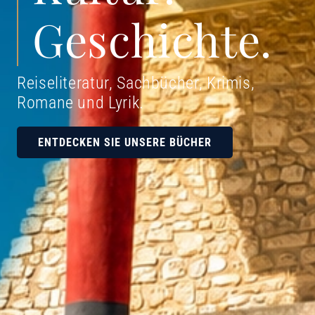
Geschichte.
Reiseliteratur, Sachbücher, Krimis,
Romane und Lyrik
.
ENTDECKEN SIE UNSERE BÜCHER