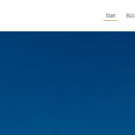
Start
Büc