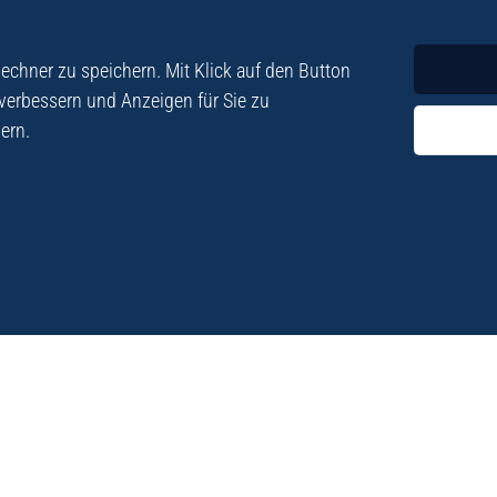
Krimi
Roman
chner zu speichern. Mit Klick auf den Button
 verbessern und Anzeigen für Sie zu
ern.
ezialisiert. Im
„Eine Fundgrube für Kret
e und Lyrik. Viele der
stetigen Neuerscheinu
schen Besatzungszeit
Eberhard Fohrer: Kreta Reis
9