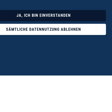
Lyrik
Fotoband
JA, ICH BIN EINVERSTANDEN
SÄMTLICHE DATENNUTZUNG ABLEHNEN
ophile ist der Verlag Dr. Thomas Balistier mit
ngen zum unerschöpflichen Thema Kreta.“
eführer hrsg. vom Michael Müller Verlag, 20. Auflage, 2015