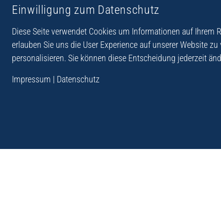
Einwilligung zum Datenschutz
Reiseberichte aus
Reihe Sedones
Hellas
Diese Seite verwendet Cookies um Informationen auf Ihrem Re
erlauben Sie uns die User Experience auf unserer Website zu
personalisieren. Sie können diese Entscheidung jederzeit änd
„Der Verlag Dr. Thomas Balistier hat sich auf Kreta sp
Impressum
|
Datenschutz
Programm sind Sachbücher, aber auch Krimis, Roman
Sachbücher der Reihe Sedones widmen sich der deut
1941 - 44.“
Andreas Schneider: Kreta. Dumont Reise-Taschenbuch, 201