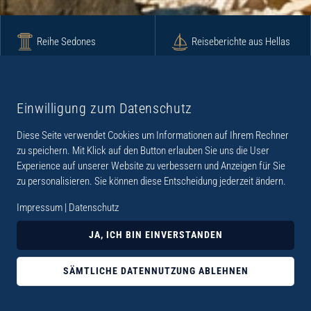
Reihe Sedones
Reiseberichte aus Hellas
Krimi
Roman
Einwilligung zum Datenschutz
Diese Seite verwendet Cookies um Informationen auf Ihrem Rechner
Lyrik
Fotoband
zu speichern. Mit Klick auf den Button erlauben Sie uns die User
Experience auf unserer Website zu verbessern und Anzeigen für Sie
zu personalisieren. Sie können diese Entscheidung jederzeit ändern.
Impressum
|
Datenschutz
„Der Verlag Dr. Thomas Balistier hat sich auf
JA, ICH BIN EINVERSTANDEN
Kreta spezialisiert. Im Programm sind
Sachbücher, aber auch Krimis, Romane und
SÄMTLICHE DATENNUTZUNG ABLEHNEN
Lyrik. Viele der Sachbücher der Reihe Sedones
widmen sich der deutschen Besatzungszeit 1941 -