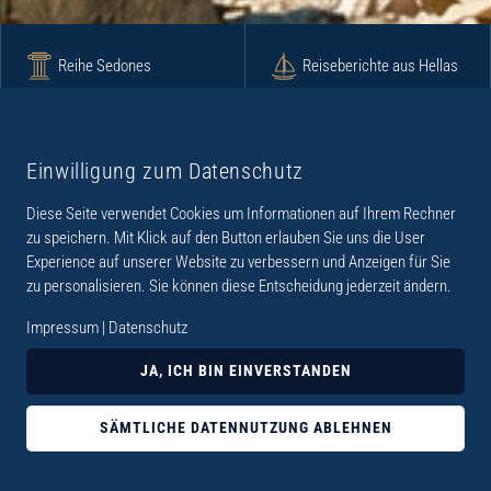
Reihe Sedones
Reiseberichte aus Hellas
Krimi
Roman
Einwilligung zum Datenschutz
Diese Seite verwendet Cookies um Informationen auf Ihrem Rechner
Lyrik
Fotoband
zu speichern. Mit Klick auf den Button erlauben Sie uns die User
Experience auf unserer Website zu verbessern und Anzeigen für Sie
zu personalisieren. Sie können diese Entscheidung jederzeit ändern.
Impressum
|
Datenschutz
„Der Verlag Dr. Thomas Balistier hat sich auf
JA, ICH BIN EINVERSTANDEN
Kreta spezialisiert. Im Programm sind
Sachbücher, aber auch Krimis, Romane und
SÄMTLICHE DATENNUTZUNG ABLEHNEN
Lyrik. Viele der Sachbücher der Reihe Sedones
widmen sich der deutschen Besatzungszeit 1941 -