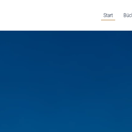
Start
Büc