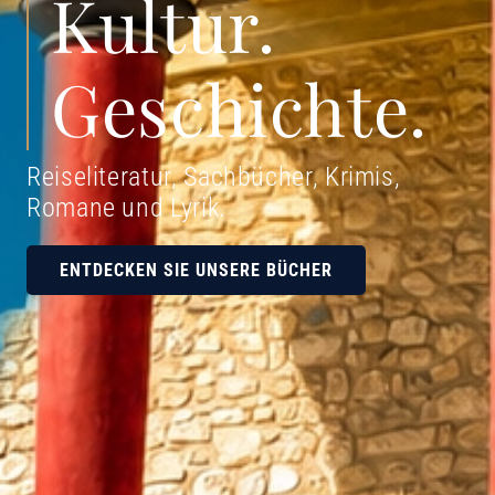
Kultur.
Geschichte.
Reiseliteratur, Sachbücher, Krimis,
Romane und Lyrik
.
ENTDECKEN SIE UNSERE BÜCHER