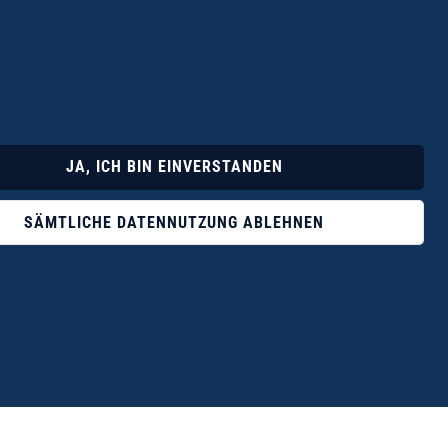
Lyrik
Fotoband
JA, ICH BIN EINVERSTANDEN
SÄMTLICHE DATENNUTZUNG ABLEHNEN
ophile ist der Verlag Dr. Thomas Balistier mit
ngen zum unerschöpflichen Thema Kreta.“
eführer hrsg. vom Michael Müller Verlag, 20. Auflage, 2015