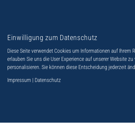
Reiseberichte aus
Reihe Sedones
Einwilligung zum Datenschutz
Hellas
Diese Seite verwendet Cookies um Informationen auf Ihrem Re
erlauben Sie uns die User Experience auf unserer Website zu
personalisieren. Sie können diese Entscheidung jederzeit änd
„Der Verlag Dr. Thomas Balistier hat sich auf Kreta sp
Impressum
|
Datenschutz
Programm sind Sachbücher, aber auch Krimis, Roman
Sachbücher der Reihe Sedones widmen sich der deut
1941 - 44.“
Andreas Schneider: Kreta. Dumont Reise-Taschenbuch, 201