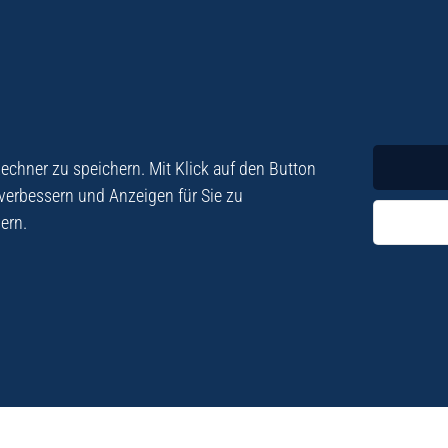
Krimi
Roman
chner zu speichern. Mit Klick auf den Button
 verbessern und Anzeigen für Sie zu
ern.
ezialisiert. Im
„Eine Fundgrube für Kret
e und Lyrik. Viele der
stetigen Neuerscheinu
schen Besatzungszeit
Eberhard Fohrer: Kreta Reis
9