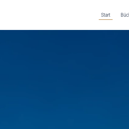
Start
Büc