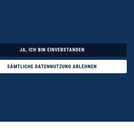
Lyrik
Fotoband
JA, ICH BIN EINVERSTANDEN
SÄMTLICHE DATENNUTZUNG ABLEHNEN
ophile ist der Verlag Dr. Thomas Balistier mit
ngen zum unerschöpflichen Thema Kreta.“
eführer hrsg. vom Michael Müller Verlag, 20. Auflage, 2015