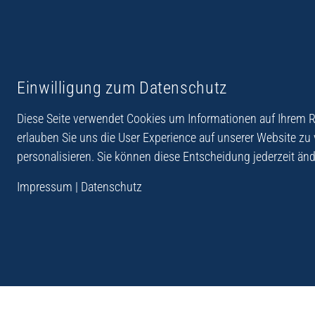
Reiseberichte aus
Reihe Sedones
Einwilligung zum Datenschutz
Hellas
Diese Seite verwendet Cookies um Informationen auf Ihrem Re
erlauben Sie uns die User Experience auf unserer Website zu
personalisieren. Sie können diese Entscheidung jederzeit änd
„Der Verlag Dr. Thomas Balistier hat sich auf Kreta sp
Impressum
|
Datenschutz
Programm sind Sachbücher, aber auch Krimis, Roman
Sachbücher der Reihe Sedones widmen sich der deut
1941 - 44.“
Andreas Schneider: Kreta. Dumont Reise-Taschenbuch, 201