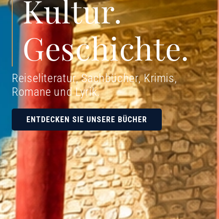
Kultur.
Geschichte.
Reiseliteratur, Sachbücher, Krimis,
Romane und Lyrik
.
ENTDECKEN SIE UNSERE BÜCHER