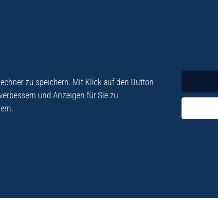
Krimi
Roman
chner zu speichern. Mit Klick auf den Button
 verbessern und Anzeigen für Sie zu
ern.
ezialisiert. Im
„Eine Fundgrube für Kret
e und Lyrik. Viele der
stetigen Neuerscheinu
schen Besatzungszeit
Eberhard Fohrer: Kreta Reis
9