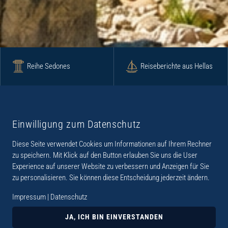
Reihe Sedones
Reiseberichte aus Hellas
Krimi
Roman
Einwilligung zum Datenschutz
Diese Seite verwendet Cookies um Informationen auf Ihrem Rechner
Lyrik
Fotoband
zu speichern. Mit Klick auf den Button erlauben Sie uns die User
Experience auf unserer Website zu verbessern und Anzeigen für Sie
zu personalisieren. Sie können diese Entscheidung jederzeit ändern.
Impressum
|
Datenschutz
„Der Verlag Dr. Thomas Balistier hat sich auf
Kreta spezialisiert. Im Programm sind
JA, ICH BIN EINVERSTANDEN