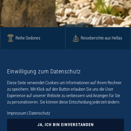
Reihe Sedones
Reiseberichte aus Hellas
Krimi
Roman
Einwilligung zum Datenschutz
Diese Seite verwendet Cookies um Informationen auf Ihrem Rechner
Lyrik
Fotoband
zu speichern. Mit Klick auf den Button erlauben Sie uns die User
Experience auf unserer Website zu verbessern und Anzeigen für Sie
zu personalisieren. Sie können diese Entscheidung jederzeit ändern.
Impressum
|
Datenschutz
„Der Verlag Dr. Thomas Balistier hat sich auf
Kreta spezialisiert. Im Programm sind
JA, ICH BIN EINVERSTANDEN