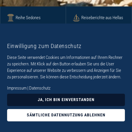
Reihe Sedones
Reiseberichte aus Hellas
Krimi
Roman
Einwilligung zum Datenschutz
Diese Seite verwendet Cookies um Informationen auf Ihrem Rechner
Lyrik
Fotoband
zu speichern. Mit Klick auf den Button erlauben Sie uns die User
Experience auf unserer Website zu verbessern und Anzeigen für Sie
zu personalisieren. Sie können diese Entscheidung jederzeit ändern.
Impressum
|
Datenschutz
„Der Verlag Dr. Thomas Balistier hat sich auf
JA, ICH BIN EINVERSTANDEN
Kreta spezialisiert. Im Programm sind
Sachbücher, aber auch Krimis, Romane und
SÄMTLICHE DATENNUTZUNG ABLEHNEN
Lyrik. Viele der Sachbücher der Reihe Sedones
widmen sich der deutschen Besatzungszeit 1941 -