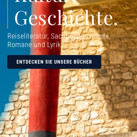
Geschichte.
Reiseliteratur, Sachbücher, Krimis,
Romane und Lyrik
.
ENTDECKEN SIE UNSERE BÜCHER