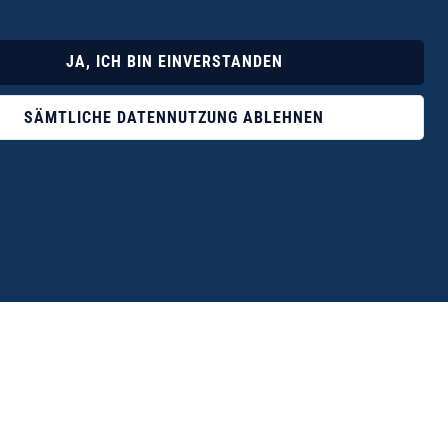
Lyrik
Fotoband
JA, ICH BIN EINVERSTANDEN
SÄMTLICHE DATENNUTZUNG ABLEHNEN
ophile ist der Verlag Dr. Thomas Balistier mit
ngen zum unerschöpflichen Thema Kreta.“
eführer hrsg. vom Michael Müller Verlag, 20. Auflage, 2015