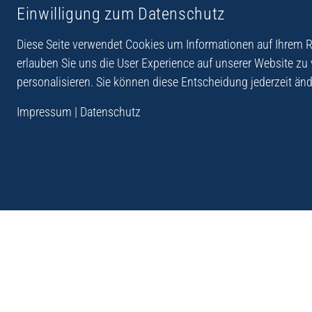
Einwilligung zum Datenschutz
Reiseberichte aus
Reihe Sedones
Hellas
Diese Seite verwendet Cookies um Informationen auf Ihrem Re
erlauben Sie uns die User Experience auf unserer Website zu
personalisieren. Sie können diese Entscheidung jederzeit änd
„Der Verlag Dr. Thomas Balistier hat sich auf Kreta sp
Impressum
|
Datenschutz
Programm sind Sachbücher, aber auch Krimis, Roman
Sachbücher der Reihe Sedones widmen sich der deut
1941 - 44.“
Andreas Schneider: Kreta. Dumont Reise-Taschenbuch, 201