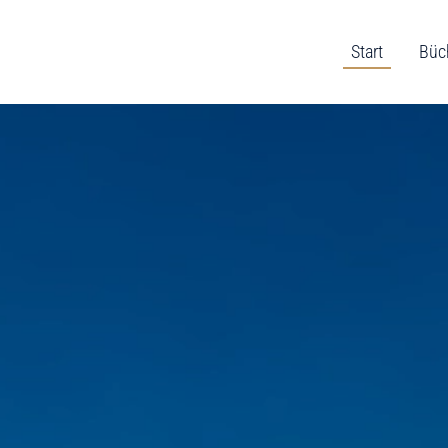
Start
Büc