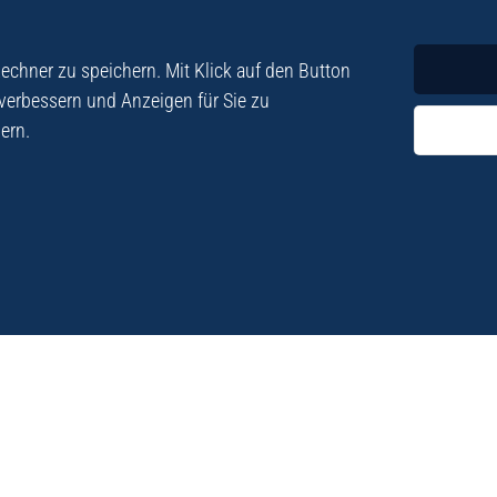
Krimi
Roman
chner zu speichern. Mit Klick auf den Button
 verbessern und Anzeigen für Sie zu
ern.
ezialisiert. Im
„Eine Fundgrube für Kret
e und Lyrik. Viele der
stetigen Neuerscheinu
schen Besatzungszeit
Eberhard Fohrer: Kreta Reis
9