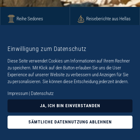
Reihe Sedones
Reiseberichte aus Hellas
Krimi
Roman
Einwilligung zum Datenschutz
Diese Seite verwendet Cookies um Informationen auf Ihrem Rechner
Lyrik
Fotoband
zu speichern. Mit Klick auf den Button erlauben Sie uns die User
Experience auf unserer Website zu verbessern und Anzeigen für Sie
zu personalisieren. Sie können diese Entscheidung jederzeit ändern.
Impressum
|
Datenschutz
„Der Verlag Dr. Thomas Balistier hat sich auf
JA, ICH BIN EINVERSTANDEN
Kreta spezialisiert. Im Programm sind
Sachbücher, aber auch Krimis, Romane und
SÄMTLICHE DATENNUTZUNG ABLEHNEN
Lyrik. Viele der Sachbücher der Reihe Sedones
widmen sich der deutschen Besatzungszeit 1941 -