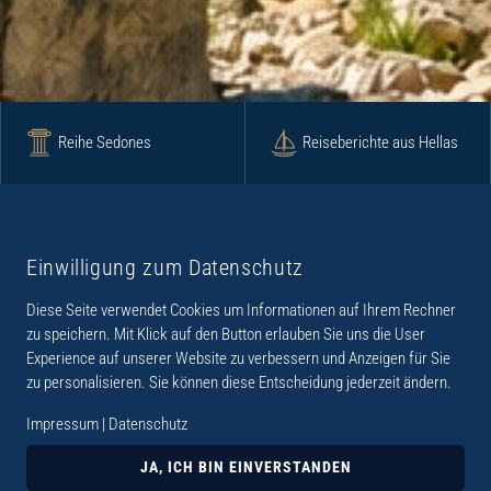
Reihe Sedones
Reiseberichte aus Hellas
Krimi
Roman
Einwilligung zum Datenschutz
Diese Seite verwendet Cookies um Informationen auf Ihrem Rechner
Lyrik
Fotoband
zu speichern. Mit Klick auf den Button erlauben Sie uns die User
Experience auf unserer Website zu verbessern und Anzeigen für Sie
zu personalisieren. Sie können diese Entscheidung jederzeit ändern.
Impressum
|
Datenschutz
„Der Verlag Dr. Thomas Balistier hat sich auf
Kreta spezialisiert. Im Programm sind
JA, ICH BIN EINVERSTANDEN