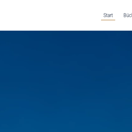
Start
Büc