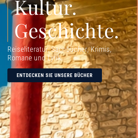
Kultur.
Geschichte.
Reiseliteratur, Sachbücher, Krimis,
Romane und Lyrik
.
ENTDECKEN SIE UNSERE BÜCHER