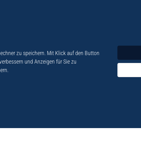
Krimi
Roman
chner zu speichern. Mit Klick auf den Button
 verbessern und Anzeigen für Sie zu
ern.
ezialisiert. Im
„Eine Fundgrube für Kret
e und Lyrik. Viele der
stetigen Neuerscheinu
schen Besatzungszeit
Eberhard Fohrer: Kreta Reis
9