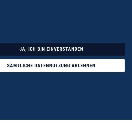
Lyrik
Fotoband
JA, ICH BIN EINVERSTANDEN
SÄMTLICHE DATENNUTZUNG ABLEHNEN
ophile ist der Verlag Dr. Thomas Balistier mit
ngen zum unerschöpflichen Thema Kreta.“
eführer hrsg. vom Michael Müller Verlag, 20. Auflage, 2015