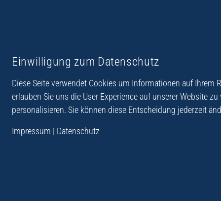
Reiseberichte aus
Reihe Sedones
Einwilligung zum Datenschutz
Hellas
Diese Seite verwendet Cookies um Informationen auf Ihrem Re
erlauben Sie uns die User Experience auf unserer Website zu
personalisieren. Sie können diese Entscheidung jederzeit änd
„Der Verlag Dr. Thomas Balistier hat sich auf Kreta sp
Impressum
|
Datenschutz
Programm sind Sachbücher, aber auch Krimis, Roman
Sachbücher der Reihe Sedones widmen sich der deut
1941 - 44.“
Andreas Schneider: Kreta. Dumont Reise-Taschenbuch, 201