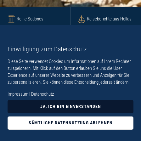
Reihe Sedones
Reiseberichte aus Hellas
Krimi
Roman
Einwilligung zum Datenschutz
Diese Seite verwendet Cookies um Informationen auf Ihrem Rechner
Lyrik
Fotoband
zu speichern. Mit Klick auf den Button erlauben Sie uns die User
Experience auf unserer Website zu verbessern und Anzeigen für Sie
zu personalisieren. Sie können diese Entscheidung jederzeit ändern.
Impressum
|
Datenschutz
„Der Verlag Dr. Thomas Balistier hat sich auf
JA, ICH BIN EINVERSTANDEN
Kreta spezialisiert. Im Programm sind
Sachbücher, aber auch Krimis, Romane und
SÄMTLICHE DATENNUTZUNG ABLEHNEN
Lyrik. Viele der Sachbücher der Reihe Sedones
widmen sich der deutschen Besatzungszeit 1941 -