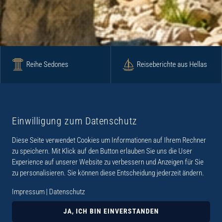
Reihe Sedones
Reiseberichte aus Hellas
Krimi
Roman
Einwilligung zum Datenschutz
Diese Seite verwendet Cookies um Informationen auf Ihrem Rechner
Lyrik
Fotoband
zu speichern. Mit Klick auf den Button erlauben Sie uns die User
Experience auf unserer Website zu verbessern und Anzeigen für Sie
zu personalisieren. Sie können diese Entscheidung jederzeit ändern.
Impressum
|
Datenschutz
„Der Verlag Dr. Thomas Balistier hat sich auf
Kreta spezialisiert. Im Programm sind
JA, ICH BIN EINVERSTANDEN