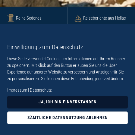
Reihe Sedones
Reiseberichte aus Hellas
Krimi
Roman
Einwilligung zum Datenschutz
Diese Seite verwendet Cookies um Informationen auf Ihrem Rechner
Lyrik
Fotoband
zu speichern. Mit Klick auf den Button erlauben Sie uns die User
Experience auf unserer Website zu verbessern und Anzeigen für Sie
zu personalisieren. Sie können diese Entscheidung jederzeit ändern.
Impressum
|
Datenschutz
„Der Verlag Dr. Thomas Balistier hat sich auf
JA, ICH BIN EINVERSTANDEN
Kreta spezialisiert. Im Programm sind
Sachbücher, aber auch Krimis, Romane und
SÄMTLICHE DATENNUTZUNG ABLEHNEN
Lyrik. Viele der Sachbücher der Reihe Sedones
widmen sich der deutschen Besatzungszeit 1941 -