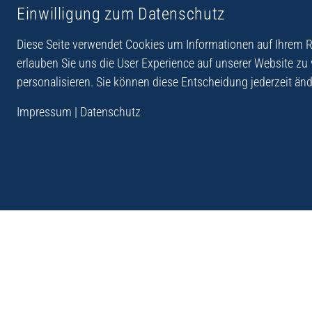
Einwilligung zum Datenschutz
Reiseberichte aus
Reihe Sedones
Hellas
Diese Seite verwendet Cookies um Informationen auf Ihrem Re
erlauben Sie uns die User Experience auf unserer Website zu
personalisieren. Sie können diese Entscheidung jederzeit änd
„Der Verlag Dr. Thomas Balistier hat sich auf Kreta sp
Impressum
|
Datenschutz
Programm sind Sachbücher, aber auch Krimis, Roman
Sachbücher der Reihe Sedones widmen sich der deut
1941 - 44.“
Andreas Schneider: Kreta. Dumont Reise-Taschenbuch, 201