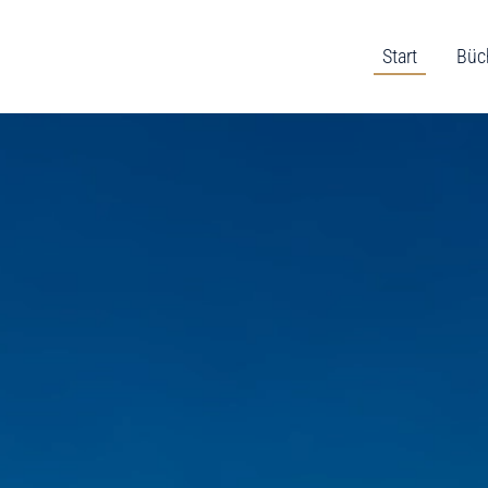
Start
Büc