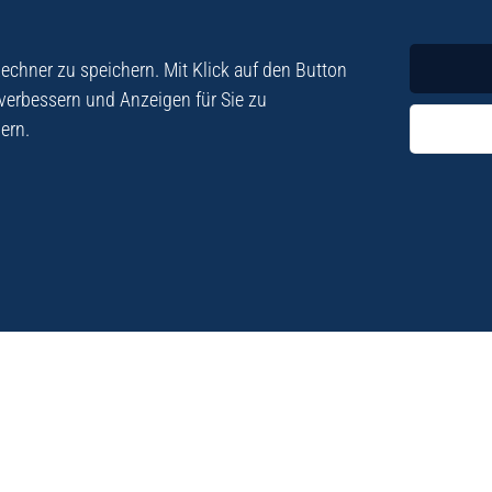
Krimi
Roman
chner zu speichern. Mit Klick auf den Button
 verbessern und Anzeigen für Sie zu
ern.
ezialisiert. Im
„Eine Fundgrube für Kret
e und Lyrik. Viele der
stetigen Neuerscheinu
schen Besatzungszeit
Eberhard Fohrer: Kreta Reis
9