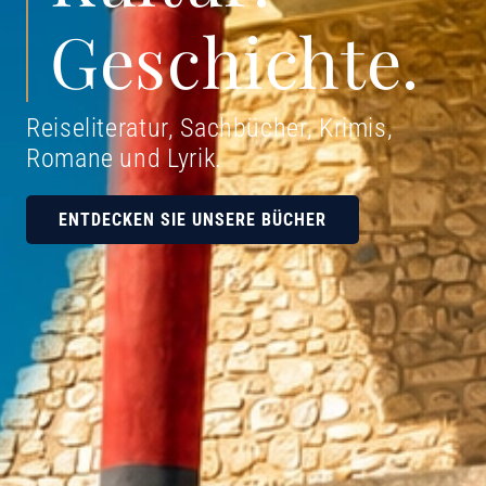
Geschichte.
Reiseliteratur, Sachbücher, Krimis,
Romane und Lyrik
.
ENTDECKEN SIE UNSERE BÜCHER