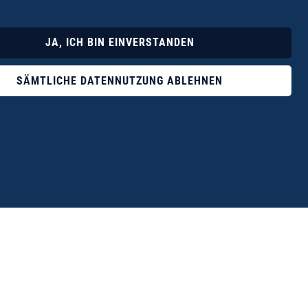
Lyrik
Fotoband
JA, ICH BIN EINVERSTANDEN
SÄMTLICHE DATENNUTZUNG ABLEHNEN
ophile ist der Verlag Dr. Thomas Balistier mit
ngen zum unerschöpflichen Thema Kreta.“
eführer hrsg. vom Michael Müller Verlag, 20. Auflage, 2015