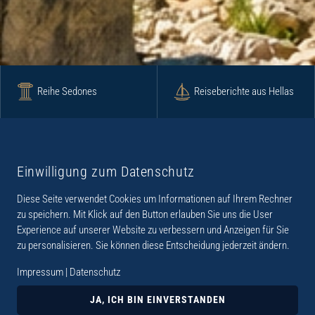
Reihe Sedones
Reiseberichte aus Hellas
Krimi
Roman
Einwilligung zum Datenschutz
Diese Seite verwendet Cookies um Informationen auf Ihrem Rechner
Lyrik
Fotoband
zu speichern. Mit Klick auf den Button erlauben Sie uns die User
Experience auf unserer Website zu verbessern und Anzeigen für Sie
zu personalisieren. Sie können diese Entscheidung jederzeit ändern.
Impressum
|
Datenschutz
„Der Verlag Dr. Thomas Balistier hat sich auf
Kreta spezialisiert. Im Programm sind
JA, ICH BIN EINVERSTANDEN