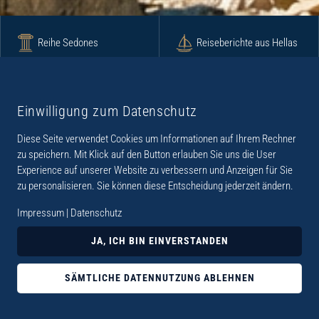
Reihe Sedones
Reiseberichte aus Hellas
Krimi
Roman
Einwilligung zum Datenschutz
Diese Seite verwendet Cookies um Informationen auf Ihrem Rechner
Lyrik
Fotoband
zu speichern. Mit Klick auf den Button erlauben Sie uns die User
Experience auf unserer Website zu verbessern und Anzeigen für Sie
zu personalisieren. Sie können diese Entscheidung jederzeit ändern.
Impressum
|
Datenschutz
„Der Verlag Dr. Thomas Balistier hat sich auf
JA, ICH BIN EINVERSTANDEN
Kreta spezialisiert. Im Programm sind
Sachbücher, aber auch Krimis, Romane und
SÄMTLICHE DATENNUTZUNG ABLEHNEN
Lyrik. Viele der Sachbücher der Reihe Sedones
widmen sich der deutschen Besatzungszeit 1941 -