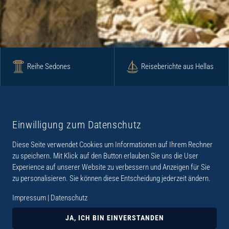
Reihe Sedones
Reiseberichte aus Hellas
Krimi
Roman
Einwilligung zum Datenschutz
Diese Seite verwendet Cookies um Informationen auf Ihrem Rechner
Lyrik
Fotoband
zu speichern. Mit Klick auf den Button erlauben Sie uns die User
Experience auf unserer Website zu verbessern und Anzeigen für Sie
zu personalisieren. Sie können diese Entscheidung jederzeit ändern.
Impressum
|
Datenschutz
„Der Verlag Dr. Thomas Balistier hat sich auf
Kreta spezialisiert. Im Programm sind
JA, ICH BIN EINVERSTANDEN