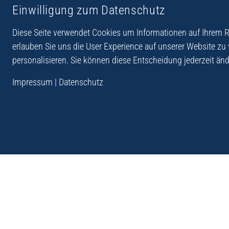
Einwilligung zum Datenschutz
Reiseberichte aus
Reihe Sedones
Hellas
Diese Seite verwendet Cookies um Informationen auf Ihrem Re
erlauben Sie uns die User Experience auf unserer Website zu
personalisieren. Sie können diese Entscheidung jederzeit änd
„Der Verlag Dr. Thomas Balistier hat sich auf Kreta sp
Impressum
|
Datenschutz
Programm sind Sachbücher, aber auch Krimis, Roman
Sachbücher der Reihe Sedones widmen sich der deut
1941 - 44.“
Andreas Schneider: Kreta. Dumont Reise-Taschenbuch, 201