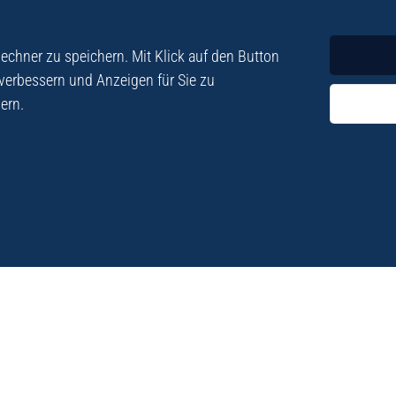
Krimi
Roman
chner zu speichern. Mit Klick auf den Button
 verbessern und Anzeigen für Sie zu
ern.
ezialisiert. Im
„Eine Fundgrube für Kret
e und Lyrik. Viele der
stetigen Neuerscheinu
schen Besatzungszeit
Eberhard Fohrer: Kreta Reis
9