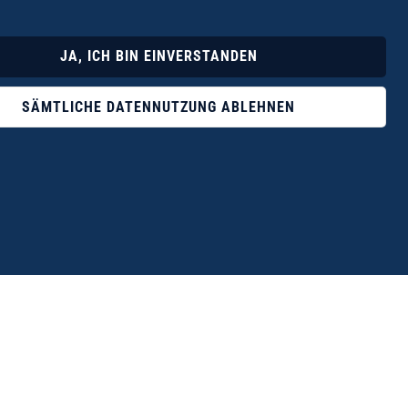
Lyrik
Fotoband
JA, ICH BIN EINVERSTANDEN
SÄMTLICHE DATENNUTZUNG ABLEHNEN
ophile ist der Verlag Dr. Thomas Balistier mit
ngen zum unerschöpflichen Thema Kreta.“
eführer hrsg. vom Michael Müller Verlag, 20. Auflage, 2015