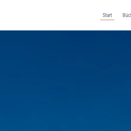
Start
Büc