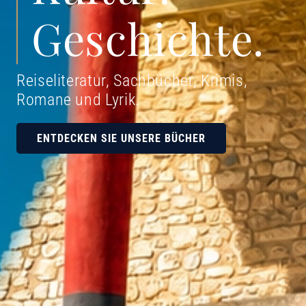
Geschichte.
Reiseliteratur, Sachbücher, Krimis,
Romane und Lyrik
.
ENTDECKEN SIE UNSERE BÜCHER