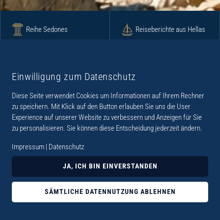
Reihe Sedones
Reiseberichte aus Hellas
Krimi
Roman
Einwilligung zum Datenschutz
Diese Seite verwendet Cookies um Informationen auf Ihrem Rechner
Lyrik
Fotoband
zu speichern. Mit Klick auf den Button erlauben Sie uns die User
Experience auf unserer Website zu verbessern und Anzeigen für Sie
zu personalisieren. Sie können diese Entscheidung jederzeit ändern.
Impressum
|
Datenschutz
„Der Verlag Dr. Thomas Balistier hat sich auf
JA, ICH BIN EINVERSTANDEN
Kreta spezialisiert. Im Programm sind
Sachbücher, aber auch Krimis, Romane und
SÄMTLICHE DATENNUTZUNG ABLEHNEN
Lyrik. Viele der Sachbücher der Reihe Sedones
widmen sich der deutschen Besatzungszeit 1941 -