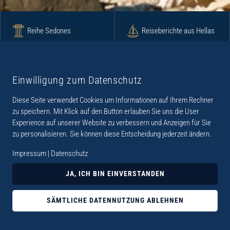
Reihe Sedones
Reiseberichte aus Hellas
Krimi
Roman
Einwilligung zum Datenschutz
Diese Seite verwendet Cookies um Informationen auf Ihrem Rechner
Lyrik
Fotoband
zu speichern. Mit Klick auf den Button erlauben Sie uns die User
Experience auf unserer Website zu verbessern und Anzeigen für Sie
zu personalisieren. Sie können diese Entscheidung jederzeit ändern.
Impressum
|
Datenschutz
„Der Verlag Dr. Thomas Balistier hat sich auf
JA, ICH BIN EINVERSTANDEN
Kreta spezialisiert. Im Programm sind
Sachbücher, aber auch Krimis, Romane und
SÄMTLICHE DATENNUTZUNG ABLEHNEN
Lyrik. Viele der Sachbücher der Reihe Sedones
widmen sich der deutschen Besatzungszeit 1941 -