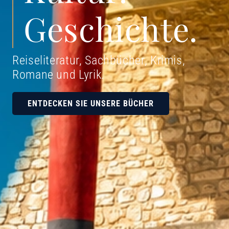
Geschichte.
Reiseliteratur, Sachbücher, Krimis,
Romane und Lyrik
.
ENTDECKEN SIE UNSERE BÜCHER