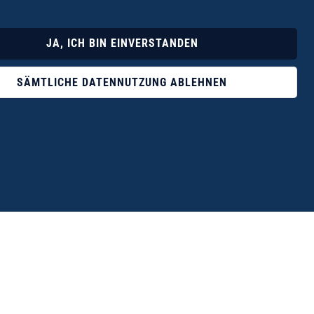
Lyrik
Fotoband
JA, ICH BIN EINVERSTANDEN
SÄMTLICHE DATENNUTZUNG ABLEHNEN
ophile ist der Verlag Dr. Thomas Balistier mit
ngen zum unerschöpflichen Thema Kreta.“
eführer hrsg. vom Michael Müller Verlag, 20. Auflage, 2015