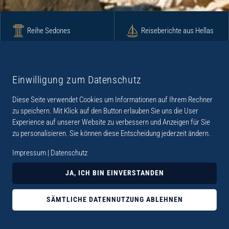
Reihe Sedones
Reiseberichte aus Hellas
Krimi
Roman
Einwilligung zum Datenschutz
Diese Seite verwendet Cookies um Informationen auf Ihrem Rechner
Lyrik
Fotoband
zu speichern. Mit Klick auf den Button erlauben Sie uns die User
Experience auf unserer Website zu verbessern und Anzeigen für Sie
zu personalisieren. Sie können diese Entscheidung jederzeit ändern.
Impressum
|
Datenschutz
„Der Verlag Dr. Thomas Balistier hat sich auf
JA, ICH BIN EINVERSTANDEN
Kreta spezialisiert. Im Programm sind
Sachbücher, aber auch Krimis, Romane und
SÄMTLICHE DATENNUTZUNG ABLEHNEN
Lyrik. Viele der Sachbücher der Reihe Sedones
widmen sich der deutschen Besatzungszeit 1941 -