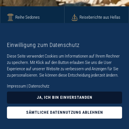
Reihe Sedones
Reiseberichte aus Hellas
Krimi
Roman
Einwilligung zum Datenschutz
Diese Seite verwendet Cookies um Informationen auf Ihrem Rechner
Lyrik
Fotoband
zu speichern. Mit Klick auf den Button erlauben Sie uns die User
Experience auf unserer Website zu verbessern und Anzeigen für Sie
zu personalisieren. Sie können diese Entscheidung jederzeit ändern.
Impressum
|
Datenschutz
„Der Verlag Dr. Thomas Balistier hat sich auf
JA, ICH BIN EINVERSTANDEN
Kreta spezialisiert. Im Programm sind
Sachbücher, aber auch Krimis, Romane und
SÄMTLICHE DATENNUTZUNG ABLEHNEN
Lyrik. Viele der Sachbücher der Reihe Sedones
widmen sich der deutschen Besatzungszeit 1941 -