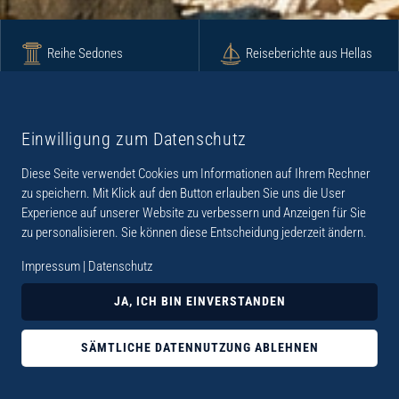
Reihe Sedones
Reiseberichte aus Hellas
Krimi
Roman
Einwilligung zum Datenschutz
Diese Seite verwendet Cookies um Informationen auf Ihrem Rechner
Lyrik
Fotoband
zu speichern. Mit Klick auf den Button erlauben Sie uns die User
Experience auf unserer Website zu verbessern und Anzeigen für Sie
zu personalisieren. Sie können diese Entscheidung jederzeit ändern.
Impressum
|
Datenschutz
„Der Verlag Dr. Thomas Balistier hat sich auf
JA, ICH BIN EINVERSTANDEN
Kreta spezialisiert. Im Programm sind
Sachbücher, aber auch Krimis, Romane und
SÄMTLICHE DATENNUTZUNG ABLEHNEN
Lyrik. Viele der Sachbücher der Reihe Sedones
widmen sich der deutschen Besatzungszeit 1941 -