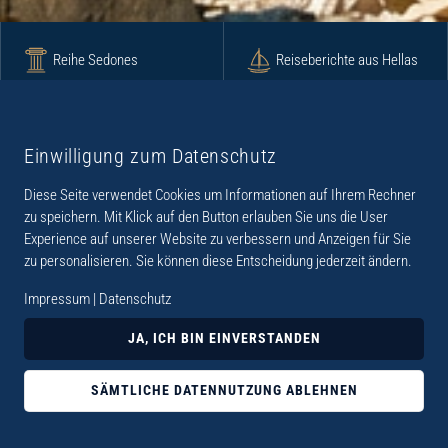
Reihe Sedones
Reiseberichte aus Hellas
Krimi
Roman
Einwilligung zum Datenschutz
Diese Seite verwendet Cookies um Informationen auf Ihrem Rechner
Lyrik
Fotoband
zu speichern. Mit Klick auf den Button erlauben Sie uns die User
Experience auf unserer Website zu verbessern und Anzeigen für Sie
zu personalisieren. Sie können diese Entscheidung jederzeit ändern.
Impressum
|
Datenschutz
„Der Verlag Dr. Thomas Balistier hat sich auf
JA, ICH BIN EINVERSTANDEN
Kreta spezialisiert. Im Programm sind
Sachbücher, aber auch Krimis, Romane und
SÄMTLICHE DATENNUTZUNG ABLEHNEN
Lyrik. Viele der Sachbücher der Reihe Sedones
widmen sich der deutschen Besatzungszeit 1941 -