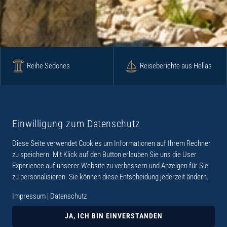
Reihe Sedones
Reiseberichte aus Hellas
Krimi
Roman
Einwilligung zum Datenschutz
Diese Seite verwendet Cookies um Informationen auf Ihrem Rechner
Lyrik
Fotoband
zu speichern. Mit Klick auf den Button erlauben Sie uns die User
Experience auf unserer Website zu verbessern und Anzeigen für Sie
zu personalisieren. Sie können diese Entscheidung jederzeit ändern.
Impressum
|
Datenschutz
„Der Verlag Dr. Thomas Balistier hat sich auf
Kreta spezialisiert. Im Programm sind
JA, ICH BIN EINVERSTANDEN