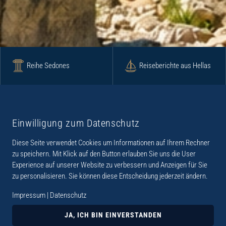
Reihe Sedones
Reiseberichte aus Hellas
Krimi
Roman
Einwilligung zum Datenschutz
Diese Seite verwendet Cookies um Informationen auf Ihrem Rechner
Lyrik
Fotoband
zu speichern. Mit Klick auf den Button erlauben Sie uns die User
Experience auf unserer Website zu verbessern und Anzeigen für Sie
zu personalisieren. Sie können diese Entscheidung jederzeit ändern.
Impressum
|
Datenschutz
„Der Verlag Dr. Thomas Balistier hat sich auf
Kreta spezialisiert. Im Programm sind
JA, ICH BIN EINVERSTANDEN