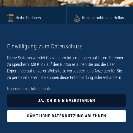
Reihe Sedones
Reiseberichte aus Hellas
Krimi
Roman
Einwilligung zum Datenschutz
Diese Seite verwendet Cookies um Informationen auf Ihrem Rechner
Lyrik
Fotoband
zu speichern. Mit Klick auf den Button erlauben Sie uns die User
Experience auf unserer Website zu verbessern und Anzeigen für Sie
zu personalisieren. Sie können diese Entscheidung jederzeit ändern.
Impressum
|
Datenschutz
„Der Verlag Dr. Thomas Balistier hat sich auf
JA, ICH BIN EINVERSTANDEN
Kreta spezialisiert. Im Programm sind
Sachbücher, aber auch Krimis, Romane und
SÄMTLICHE DATENNUTZUNG ABLEHNEN
Lyrik. Viele der Sachbücher der Reihe Sedones
widmen sich der deutschen Besatzungszeit 1941 -