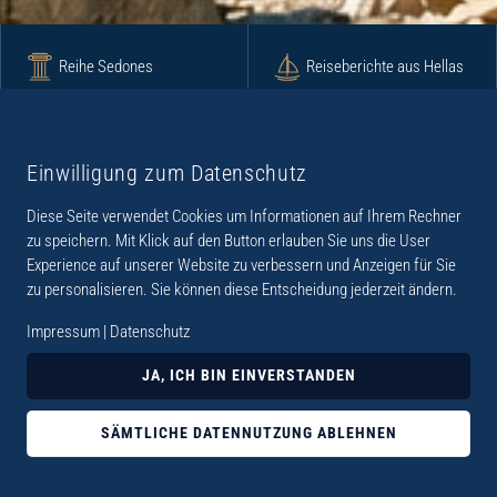
Reihe Sedones
Reiseberichte aus Hellas
Krimi
Roman
Einwilligung zum Datenschutz
Diese Seite verwendet Cookies um Informationen auf Ihrem Rechner
Lyrik
Fotoband
zu speichern. Mit Klick auf den Button erlauben Sie uns die User
Experience auf unserer Website zu verbessern und Anzeigen für Sie
zu personalisieren. Sie können diese Entscheidung jederzeit ändern.
Impressum
|
Datenschutz
„Der Verlag Dr. Thomas Balistier hat sich auf
JA, ICH BIN EINVERSTANDEN
Kreta spezialisiert. Im Programm sind
Sachbücher, aber auch Krimis, Romane und
SÄMTLICHE DATENNUTZUNG ABLEHNEN
Lyrik. Viele der Sachbücher der Reihe Sedones
widmen sich der deutschen Besatzungszeit 1941 -