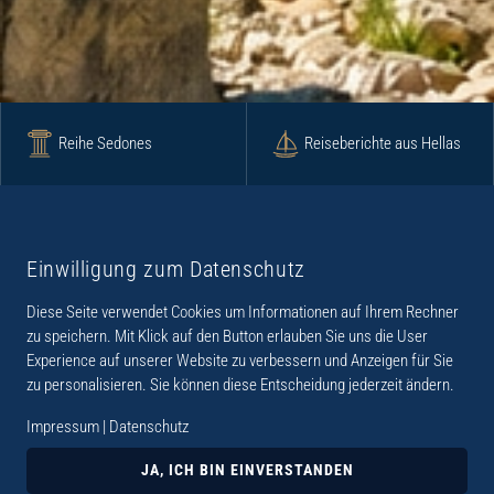
Reihe Sedones
Reiseberichte aus Hellas
Krimi
Roman
Einwilligung zum Datenschutz
Diese Seite verwendet Cookies um Informationen auf Ihrem Rechner
Lyrik
Fotoband
zu speichern. Mit Klick auf den Button erlauben Sie uns die User
Experience auf unserer Website zu verbessern und Anzeigen für Sie
zu personalisieren. Sie können diese Entscheidung jederzeit ändern.
Impressum
|
Datenschutz
„Der Verlag Dr. Thomas Balistier hat sich auf
Kreta spezialisiert. Im Programm sind
JA, ICH BIN EINVERSTANDEN