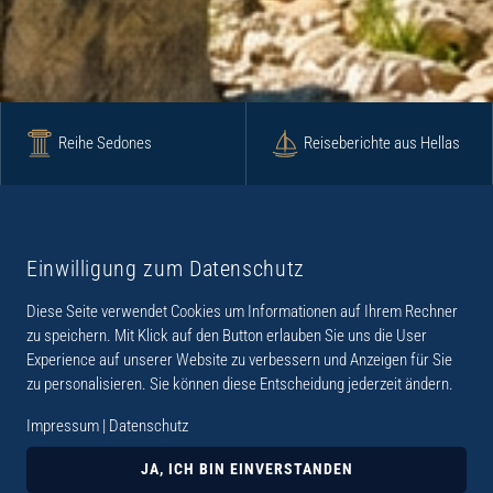
Reihe Sedones
Reiseberichte aus Hellas
Krimi
Roman
Einwilligung zum Datenschutz
Diese Seite verwendet Cookies um Informationen auf Ihrem Rechner
Lyrik
Fotoband
zu speichern. Mit Klick auf den Button erlauben Sie uns die User
Experience auf unserer Website zu verbessern und Anzeigen für Sie
zu personalisieren. Sie können diese Entscheidung jederzeit ändern.
Impressum
|
Datenschutz
„Der Verlag Dr. Thomas Balistier hat sich auf
Kreta spezialisiert. Im Programm sind
JA, ICH BIN EINVERSTANDEN