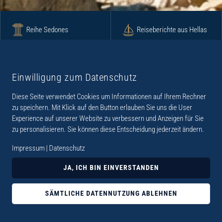
Reihe Sedones
Reiseberichte aus Hellas
Krimi
Roman
Einwilligung zum Datenschutz
Diese Seite verwendet Cookies um Informationen auf Ihrem Rechner
Lyrik
Fotoband
zu speichern. Mit Klick auf den Button erlauben Sie uns die User
Experience auf unserer Website zu verbessern und Anzeigen für Sie
zu personalisieren. Sie können diese Entscheidung jederzeit ändern.
Impressum
|
Datenschutz
„Der Verlag Dr. Thomas Balistier hat sich auf
JA, ICH BIN EINVERSTANDEN
Kreta spezialisiert. Im Programm sind
Sachbücher, aber auch Krimis, Romane und
SÄMTLICHE DATENNUTZUNG ABLEHNEN
Lyrik. Viele der Sachbücher der Reihe Sedones
widmen sich der deutschen Besatzungszeit 1941 -