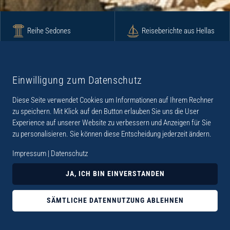
Reihe Sedones
Reiseberichte aus Hellas
Krimi
Roman
Einwilligung zum Datenschutz
Diese Seite verwendet Cookies um Informationen auf Ihrem Rechner
Lyrik
Fotoband
zu speichern. Mit Klick auf den Button erlauben Sie uns die User
Experience auf unserer Website zu verbessern und Anzeigen für Sie
zu personalisieren. Sie können diese Entscheidung jederzeit ändern.
Impressum
|
Datenschutz
„Der Verlag Dr. Thomas Balistier hat sich auf
JA, ICH BIN EINVERSTANDEN
Kreta spezialisiert. Im Programm sind
Sachbücher, aber auch Krimis, Romane und
SÄMTLICHE DATENNUTZUNG ABLEHNEN
Lyrik. Viele der Sachbücher der Reihe Sedones
widmen sich der deutschen Besatzungszeit 1941 -