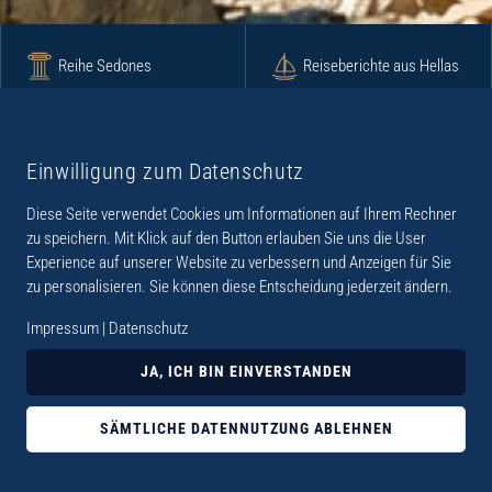
Reihe Sedones
Reiseberichte aus Hellas
Krimi
Roman
Einwilligung zum Datenschutz
Diese Seite verwendet Cookies um Informationen auf Ihrem Rechner
Lyrik
Fotoband
zu speichern. Mit Klick auf den Button erlauben Sie uns die User
Experience auf unserer Website zu verbessern und Anzeigen für Sie
zu personalisieren. Sie können diese Entscheidung jederzeit ändern.
Impressum
|
Datenschutz
„Der Verlag Dr. Thomas Balistier hat sich auf
JA, ICH BIN EINVERSTANDEN
Kreta spezialisiert. Im Programm sind
Sachbücher, aber auch Krimis, Romane und
SÄMTLICHE DATENNUTZUNG ABLEHNEN
Lyrik. Viele der Sachbücher der Reihe Sedones
widmen sich der deutschen Besatzungszeit 1941 -