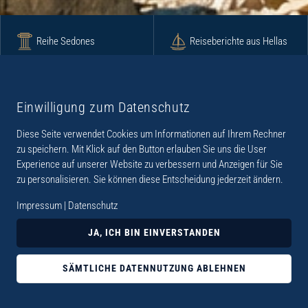
Reihe Sedones
Reiseberichte aus Hellas
Krimi
Roman
Einwilligung zum Datenschutz
Diese Seite verwendet Cookies um Informationen auf Ihrem Rechner
Lyrik
Fotoband
zu speichern. Mit Klick auf den Button erlauben Sie uns die User
Experience auf unserer Website zu verbessern und Anzeigen für Sie
zu personalisieren. Sie können diese Entscheidung jederzeit ändern.
Impressum
|
Datenschutz
„Der Verlag Dr. Thomas Balistier hat sich auf
JA, ICH BIN EINVERSTANDEN
Kreta spezialisiert. Im Programm sind
Sachbücher, aber auch Krimis, Romane und
SÄMTLICHE DATENNUTZUNG ABLEHNEN
Lyrik. Viele der Sachbücher der Reihe Sedones
widmen sich der deutschen Besatzungszeit 1941 -