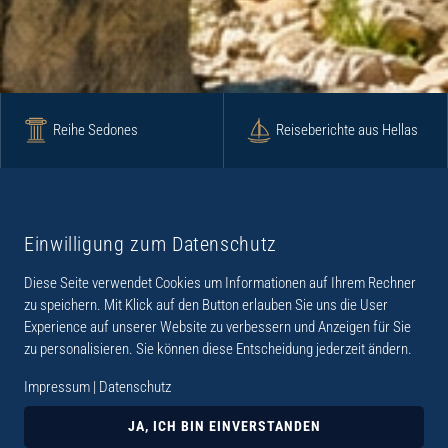
Reihe Sedones
Reiseberichte aus Hellas
Krimi
Roman
Einwilligung zum Datenschutz
Diese Seite verwendet Cookies um Informationen auf Ihrem Rechner
Lyrik
Fotoband
zu speichern. Mit Klick auf den Button erlauben Sie uns die User
Experience auf unserer Website zu verbessern und Anzeigen für Sie
zu personalisieren. Sie können diese Entscheidung jederzeit ändern.
Impressum
|
Datenschutz
„Der Verlag Dr. Thomas Balistier hat sich auf
Kreta spezialisiert. Im Programm sind
JA, ICH BIN EINVERSTANDEN