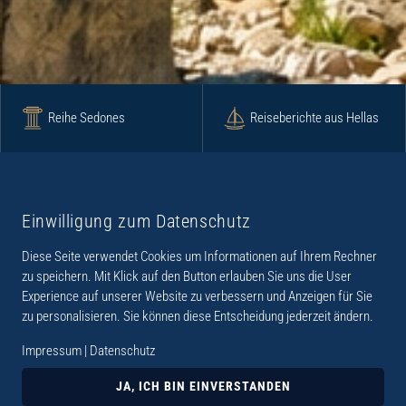
Reihe Sedones
Reiseberichte aus Hellas
Krimi
Roman
Einwilligung zum Datenschutz
Diese Seite verwendet Cookies um Informationen auf Ihrem Rechner
Lyrik
Fotoband
zu speichern. Mit Klick auf den Button erlauben Sie uns die User
Experience auf unserer Website zu verbessern und Anzeigen für Sie
zu personalisieren. Sie können diese Entscheidung jederzeit ändern.
Impressum
|
Datenschutz
„Der Verlag Dr. Thomas Balistier hat sich auf
Kreta spezialisiert. Im Programm sind
JA, ICH BIN EINVERSTANDEN