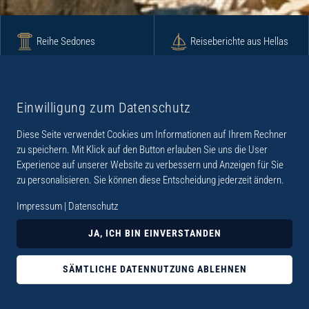
Reihe Sedones
Reiseberichte aus Hellas
Krimi
Roman
Einwilligung zum Datenschutz
Diese Seite verwendet Cookies um Informationen auf Ihrem Rechner
Lyrik
Fotoband
zu speichern. Mit Klick auf den Button erlauben Sie uns die User
Experience auf unserer Website zu verbessern und Anzeigen für Sie
zu personalisieren. Sie können diese Entscheidung jederzeit ändern.
Impressum
|
Datenschutz
„Der Verlag Dr. Thomas Balistier hat sich auf
JA, ICH BIN EINVERSTANDEN
Kreta spezialisiert. Im Programm sind
Sachbücher, aber auch Krimis, Romane und
SÄMTLICHE DATENNUTZUNG ABLEHNEN
Lyrik. Viele der Sachbücher der Reihe Sedones
widmen sich der deutschen Besatzungszeit 1941 -